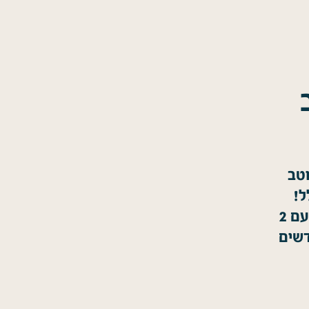
וטב
ל!
כ-40 דקות הכנה, ואתם מסיימים עם 2
דשים