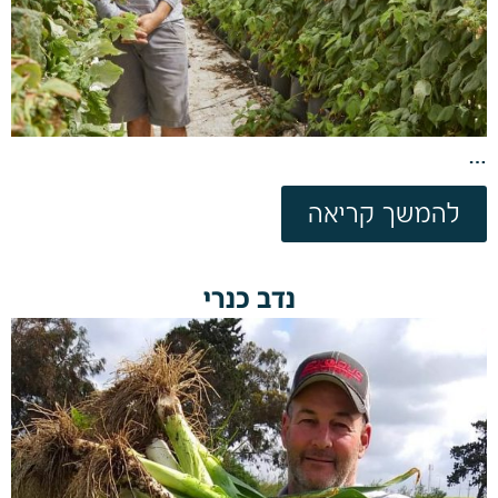
…
להמשך קריאה
נדב כנרי