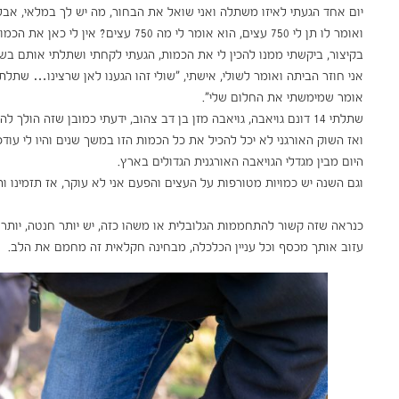
יום אחד הגעתי לאיזו משתלה ואני שואל את הבחור, מה יש לך במלאי, אבל 
ואומר לו תן לי 750 עצים, הוא אומר לי מה 750 עצים? אין לי כאן את הכמות הזו.
בקיצור, ביקשתי ממנו להכין לי את הכמות, הגעתי לקחתי ושתלתי אותם בש
אני חוזר הביתה ואומר לשולי, אישתי, "שולי זהו הגענו לאן שרצינו… שתלת
אומר שמימשתי את החלום שלי".
שתלתי 14 דונם גויאבה, גויאבה מזן בן דב צהוב, ידעתי כמובן שזה הולך להיות מטע גויאבה אורגני ונקי מחומרים כימיים.
ואז השוק האורגני לא יכל להכיל את כל הכמות הזו במשך שנים והיו לי עו
היום מבין מגדלי הגויאבה האורגנית הגדולים בארץ.
וגם השנה יש כמויות מטורפות על העצים והפעם אני לא עוקר, אז תזמינו ותה
כנראה שזה קשור להתחממות הגלובלית או משהו כזה, יש יותר חנטה, יותר 
עזוב אותך מכסף וכל עניין הכלכלה, מבחינה חקלאית זה מחמם את הלב.