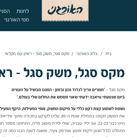
לחנות
הסניפ
מנוי האורגני
/
/
בית
בלוג האורגני
מקס סגל, משק סגל – ראיון עם חקלאי
מקס סגל, משק סגל – ראי
מקס סגל – "
תמרים צריך לגדוד נכון ובזמן – המנגו מבשיל על העצים
ביום שנטעתי גויאבה ידעתי שאני מממש את החלום שלי בעולם.
"
נשמח לשמוע קצת רקע כללי על מיקום המשק, אופי הפעילות, היקף הפעילות 
היינו כבני 22-23, אני יליד טבריה, שולי ילידת מושב פדיה, התחתנו מספר חודשים לפני כן, ועלינו לקרקע.
התחלנו לגדל מגוון ירקות ומטע אפרסק צעיר, ומשנה לשנה הבנו כמה זה 