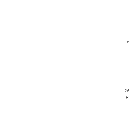
ם
על
א