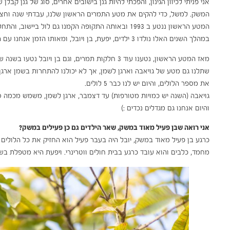
אני פניתי לכיוון הגינון, והפכתי להיות גנן בישובים אחרים, סוג של גנן ק
המשק. למשל, כדי להקים את מטע התמרים הראשון שלנו, עבדתי שנה וחצי
המטע הראשון ננטע ב 1993 ובאותה התקופה הקמנו גם לול ביישוב, והתחלנו לגדל עופות.
במהלך השנים האלו נולדו 3 ילדים, יפעת, בן ויובל, ומאותו הזמן אנחנו עם הראש בקרקע, עובדים ומגדלים.
מאז המטע הראשון, נטענו עוד 3 חלקות תמרים, וגם בן ויובל נטעו בשנה שעברה 120 דונם של תמרים כל אחד.
שתלנו גם מטע של גויאבה וארגן לשמן, אך לא יכולנו להתחרות בשמן ארגן 
את מספר הלולים, והיום יש לנו כבר 5 לולים.
גויאבה (השנה יש כמויות מטורפות) עד דצמבר, ארגן לשמן, משמש מכמה סוגים
והיום אנחנו גם מגדלים נכדים :)
אני רואה שבן פעיל מאוד במשק, שאר הילדים גם כן פעילים במשק?
כרגע בן פעיל מאוד במשק, יובל היה בעבר פעיל הוא החזיק את כל הלולים וה
מחמד, כלבים והוא עובד כרגע בבית חולים ווטרינרי. ויפעת היא מטפלת בש