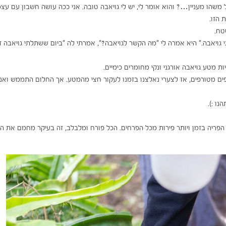
משהו מעניין…? והוא אומר לי, יש לי גויאבה טובה. אני ככה עושה חשבון עם עצמ
טח.
י גויאבה." היא אמרה לי "מה הקשר לגויאבה?", אמרתי לה "ביום ששתלתי גויאבה ז
דפים מטורפים, אז לצערי נאלצנו בזמנו לעקור חצי מהמטע. אך החלום התממש ואנ
נו :).
הפריה בזמן ויותר פירות מכל הפרחים. הכל פורח ומלבלב, זה בעיקר מחמם את הל