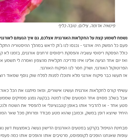
פיטאיה אדומה. צילום: טובה כליף
נשמח לשמוע קצת על החקלאות האורגנית אצלכם, גם איך הגעתם לאורגני 
פעם כל המשק היה אורגני – נכנסו לנו ג'וק לראש במהלך ההיסטוריה החק
כולל הפסקת ריסוסי עשביה והפסקת ריסוסים זרחנים אורגנים, בזמנו לא קר
ואז יום אחד הגיעה אלינו איזו מדריכה חקלאית מהצפון ואמרה לי תשמע א
הפרוטוקול האורגני, ושרק חסר לנו הפיקוח האורגני.
אז תעשו כבר פיקוח אורגני מלא ותוכלו לפנות לפלח שוק נוסף שמאוד רו
עשיתי קורס לחקלאות אורגנית ועשינו אישורים, ומאז מיתגנו את הכל כאורגנ
אבל בשלב מסוים אחד המטעים שלנו למטה בבקעה נפגע ממזיקים שממש ק
מטע אחד – או להדביר אותו באופן קונבנציונלי או להפסיד את השטח ולנטו
היחיד שיוצא דופן במשק, וכמובן שהוא מטע מבודד ומרוחק מכל שאר המטעים
מבחינת הטיפול בקרקע במטעים האורגנים הדישון נעשה באמצעות דשן נוגרו
עופות שאנחנו הופכים לקומפוסט, מרטיבים אותו והופכים אותו כמה פעמים