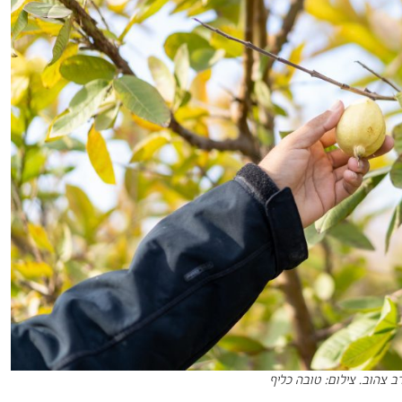
דב צהוב. צילום: טובה כליף