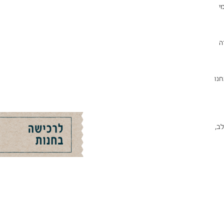
י
ה
חנו
ב,