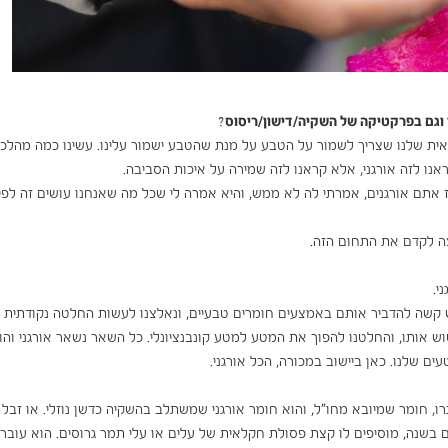
וגם בפרקטיקה של השקיה/דישון/ריסוס
?
לאית שלנו שצריך לשמור על הטבע על מנת שהטבע ישמור עלינו. עשינו כמה מהלכי
אנו לזה אורגני, אלא קראנו לזה שמירה על איכות הסביבה.
ז אתם אורגנים, אמרתי לה לא ממש, והיא אמרה לי שכל מה שאנחנו עושים זה לפי
צה לקדם את התחום הזה.
י.
שה להדביר אותם באמצעים חומרים טבעיים, ונאלצנו לעשות החלטה נקודתית 
ש אותו, והחלטנו להפוך את המטע למטע קונבנציונלי. כל השאר נשאר אורגני והו
 שלנו. כאן ביישוב במכורה, הכל אורגני.
, חומר שמיובא מחו"ל, והוא חומר אורגני שמשתלב בהשקיה כדשן נוזלי. או זבל
 בשנה, מוסיפים לו קצת פסולת חקלאית של עלים או עלי תמר גרוסים. הוא עובר