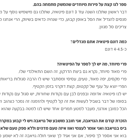
ספר לנו קצת על פירות מיוחדים שהמשק מתמחה בהם.
דבר
ראשון שתלנו השנה עוד 3 דונם פיטאיה, שתלנו גם מישמיש נוסף על מה שהיה לנו, שתלנו אפרסק, שזיף, נקטרינה ויש לנו גם 6 דונם של לימון.
מנסים להגדיל את הסל באופן קבוע, כדי שנהיה כדאים בשיווק, הרי אנחנו
צריכים סל מגוון.
כמה דונם פיטאיה אתם מגדלים
?
כ-4-4.5 דונם
פרי מיוחד, מה יש לך לספר על הפיטאיה?
פרי מאוד מיוחד, נקרא גם ביצת הדרקון, זה השם התאילנדי שלו.
פרי מקסים, יפה מאוד, טעים, עסיסי ומסתבר שיש לו הרבה סגולות בריאותיות.
הפרי יוצא על ענף של קקטוס, קצת דוקרני בזמן הקטיף.
יש לנו פיטאיה אדומה ובפנים לבן עם נקודות שחורות, יש סגול עם נקודות שחורות וי
בסופו של דבר בשביל לעשות את זה קל לקטיף ולהזמנה זה נמכר כצהוב וא
הכל כמובן אורגני, מעבר למטע תמרים אחד שיש לנו למטה בבקעה שהוא קונב
הזכרת קודם את הגויאבה, אני חובב מושבע של גויאבה ויש לי קבוע במקרר,
ביס בגויאבה ואני אומר לעצמי ואוו איזה טעם מדהים וללא ספק טעם שלא 
בוא אני אספר לך סיפור, אם אני אגיד לך שאני חולה גויאבה זה לא ישמע טו