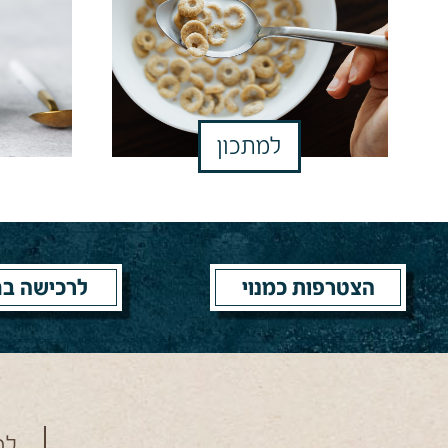
למתכון
הצטרפות כמנוי
לרכישה בח
לח